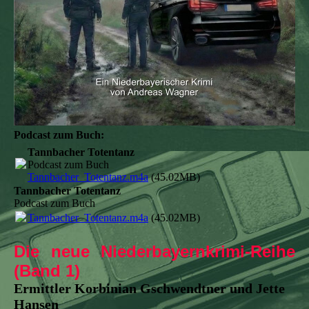
Podcast zum Buch:
Tannbacher Totentanz
Podcast zum Buch
Tannbacher_Totentanz.m4a
(45.02MB)
Tannbacher Totentanz
Podcast zum Buch
Tannbacher_Totentanz.m4a
(45.02MB)
Die neue Niederbayernkrimi-Reihe
(Band 1)
Ermittler Korbinian Gschwendtner und Jette
Hansen