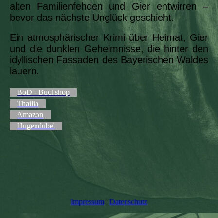
alten Familienfehden und Gier entwirren –
bevor das nächste Unglück geschieht.
Ein atmosphärischer Krimi über Heimat, Gier
und die dunklen Geheimnisse, die hinter den
idyllischen Fassaden des Bayerischen Waldes
lauern.
BoD - Buchshop
Thailia
Amazon
Hugendubel
Impressum
|
Datenschutz