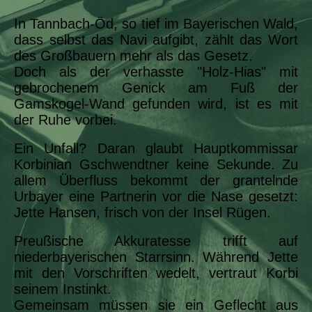
In Tannbach-Öd, so tief im Bayerischen Wald,
dass selbst das Navi aufgibt, zählt das Wort
des Großbauern mehr als das Gesetz.
Doch als der verhasste "Holz-Hias" mit
gebrochenem Genick am Fuß der
Gamskogel-Wand gefunden wird, ist es mit
der Ruhe vorbei.
Ein Unfall? Daran glaubt Hauptkommissar
Korbinian Gschwendtner keine Sekunde. Zu
allem Überfluss bekommt der grantelnde
Urbayer eine Partnerin vor die Nase gesetzt:
Jette Hansen, frisch von der Insel Rügen.
Preußische Akkuratesse trifft auf
niederbayerischen Starrsinn. Während Jette
mit den Vorschriften wedelt, vertraut Korbi
seinem Instinkt.
Gemeinsam müssen sie ein Geflecht aus