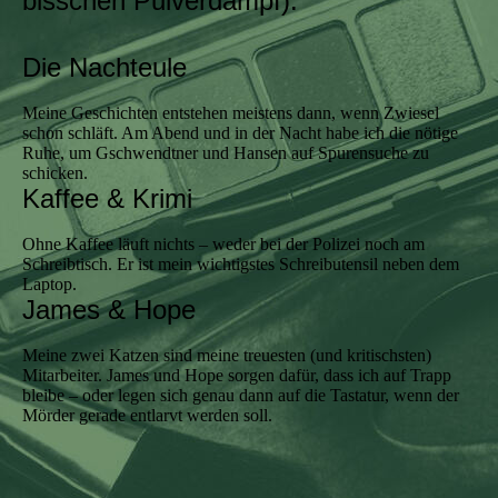
bisschen Pulverdampf).
Die Nachteule
Meine Geschichten entstehen meistens dann, wenn Zwiesel
schon schläft. Am Abend und in der Nacht habe ich die nötige
Ruhe, um Gschwendtner und Hansen auf Spurensuche zu
schicken.
Kaffee & Krimi
Ohne Kaffee läuft nichts – weder bei der Polizei noch am
Schreibtisch. Er ist mein wichtigstes Schreibutensil neben dem
Laptop.
James & Hope
Meine zwei Katzen sind meine treuesten (und kritischsten)
Mitarbeiter. James und Hope sorgen dafür, dass ich auf Trapp
bleibe – oder legen sich genau dann auf die Tastatur, wenn der
Mörder gerade entlarvt werden soll.