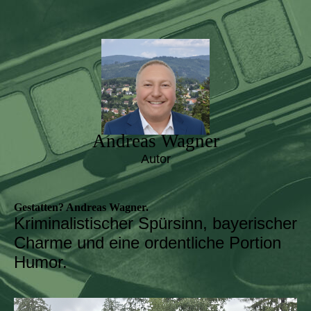
Andreas Wagner
Autor
Gestatten? Andreas Wagner.
Kriminalistischer Spürsinn, bayerischer
Charme und eine ordentliche Portion
Humor.